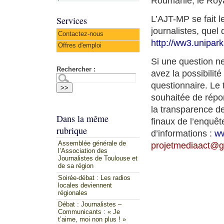
Roumanie, le Roya
L’AJT-MP se fait l
Services
journalistes, quel q
Contactez-nous
http://ww3.unipar
Offres d'emploi
Si une question ne
Rechercher :
avez la possibilit
questionnaire. Le 
souhaitée de répon
la transparence de
Dans la même
finaux de l’enquê
rubrique
d’informations :
ww
Assemblée générale de
projetmediaact
@
g
l’Association des
Journalistes de Toulouse et
de sa région
Soirée-débat : Les radios
locales deviennent
régionales
Débat : Journalistes –
Communicants : « Je
t’aime, moi non plus ! »