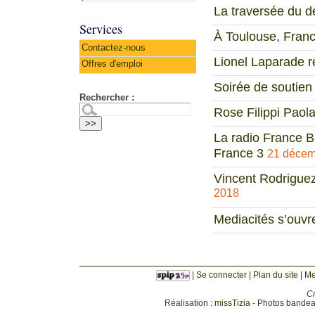
La traversée du dé
Services
À Toulouse, Franc
Contactez-nous
Lionel Laparade 
Offres d'emploi
Soirée de soutien
Rechercher :
Rose Filippi Paola
La radio France Bl
France 3
21 décem
Vincent Rodriguez
2018
Mediacités s’ouvr
|
Se connecter
|
Plan du site
|
Me
Cr
Réalisation :
missTizia
- Photos bandeau