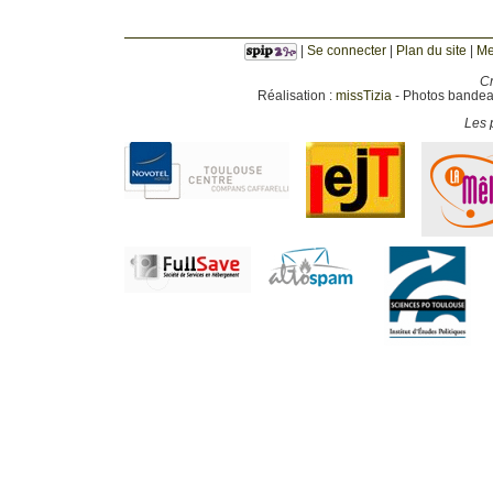
|
Se connecter
|
Plan du site
|
Me
Cr
Réalisation :
missTizia
- Photos bandeau
Les p