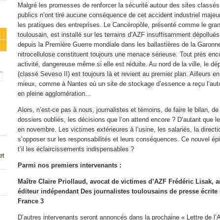
Malgré les promesses de renforcer la sécurité autour des sites classé
publics n’ont tiré aucune conséquence de cet accident industriel majeur
les pratiques des entreprises. Le Cancéropôle, présenté comme le grand
toulousain, est installé sur les terrains d’AZF insuffisamment dépollués
depuis la Première Guerre mondiale dans les ballastières de la Garonn
nitrocellulose constituent toujours une menace sérieuse. Tout près en
activité, dangereuse même si elle est réduite. Au nord de la ville, le 
(classé Seveso II) est toujours là et revient au premier plan. Ailleurs e
mieux, comme à Nantes où un site de stockage d’essence a reçu l’auto
en pleine agglomération…
Alors, n’est-ce pas à nous, journalistes et témoins, de faire le bilan, de
dossiers oubliés, les décisions que l’on attend encore ? D’autant que l
en novembre. Les victimes extérieures à l’usine, les salariés, la directi
s’opposer sur les responsabilités et leurs conséquences. Ce nouvel épi
t’il les éclaircissements indispensables ?
et
Parmi nos premiers intervenants :
Maître Claire Priollaud, avocat de victimes d’AZF Frédéric Lisak, a
éditeur indépendant Des journalistes toulousains de presse écrite 
France 3
D’autres intervenants seront annoncés dans la prochaine « Lettre de l’