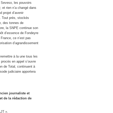
s Seveso, les pouvoirs
, et rien n’a changé dans
 projet d’avenir
. Tout près, stockés
e, des tonnes de
core, la SNPE continue son
dépôt d’essence de Fondeyre
n France, ce n’est pas
risation d’agrandissement
 remettre à la une tous les
e procès en appel s’ouvre
on de Total, continuent à
sode judiciaire apportera
ncien journaliste et
et de la rédaction de
AJT ».