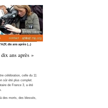
AZF, dix ans après (...)
 dix ans après »
re célébration, celle du 11
en sûr été plus complet.
aire de France 3, a été
s.
elà des morts, des blessés,