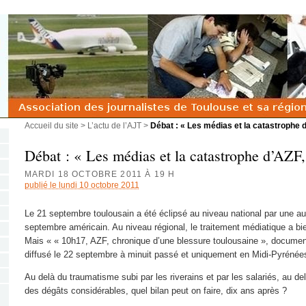
Accueil du site
>
L’actu de l’AJT
>
Débat : « Les médias et la catastrophe d’
Débat : « Les médias et la catastrophe d’AZF,
MARDI 18 OCTOBRE 2011 À 19 H
publié le lundi 10 octobre 2011
Le 21 septembre toulousain a été éclipsé au niveau national par une aut
septembre américain. Au niveau régional, le traitement médiatique a bi
Mais « « 10h17, AZF, chronique d’une blessure toulousaine », document
diffusé le 22 septembre à minuit passé et uniquement en Midi-Pyrénée
Au delà du traumatisme subi par les riverains et par les salariés, au d
des dégâts considérables, quel bilan peut on faire, dix ans après ?