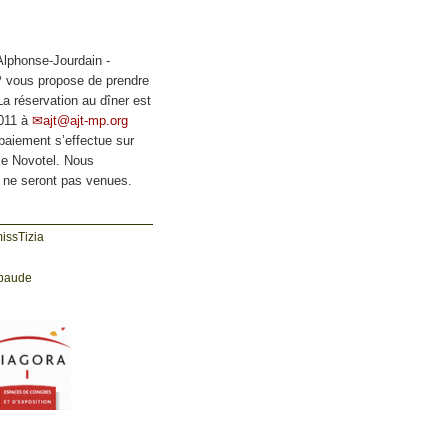
Alphonse-Jourdain -
P vous propose de prendre
La réservation au dîner est
2011 à
ajt
@
ajt-mp.org
paiement s’effectue sur
le Novotel. Nous
 ne seront pas venues.
baude