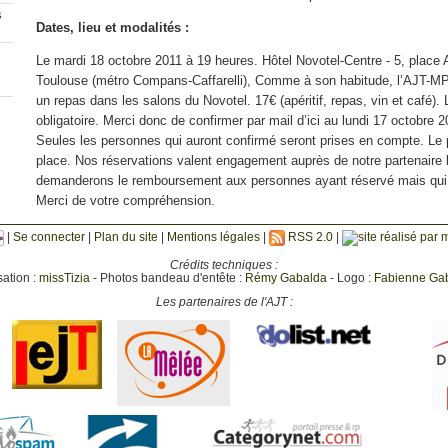
s
Dates, lieu et modalités :
Le mardi 18 octobre 2011 à 19 heures. Hôtel Novotel-Centre - 5, place 
Toulouse (métro Compans-Caffarelli), Comme à son habitude, l’AJT-M
un repas dans les salons du Novotel. 17€ (apéritif, repas, vin et café). 
obligatoire. Merci donc de confirmer par mail d’ici au lundi 17 octobre 
Seules les personnes qui auront confirmé seront prises en compte. Le 
place. Nos réservations valent engagement auprès de notre partenaire 
demanderons le remboursement aux personnes ayant réservé mais qui
Merci de votre compréhension.
|
Se connecter
|
Plan du site
|
Mentions légales
|
RSS 2.0
|
Crédits techniques :
sation :
missTizia
- Photos bandeau d'entête :
Rémy Gabalda
- Logo :
Fabienne Ga
Les partenaires de l'AJT :