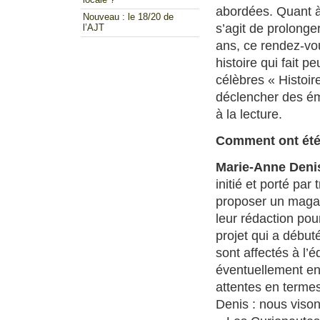
abordées. Quant à 
Nouveau : le 18/20 de
s’agit de prolonger
l’AJT
ans, ce rendez-vou
histoire qui fait p
célèbres « Histoir
déclencher des émo
à la lecture.
Comment ont été 
Marie-Anne Deni
initié et porté par 
proposer un magazi
leur rédaction pour
projet qui a débuté
sont affectés à l’
éventuellement env
attentes en terme
Denis : nous viso