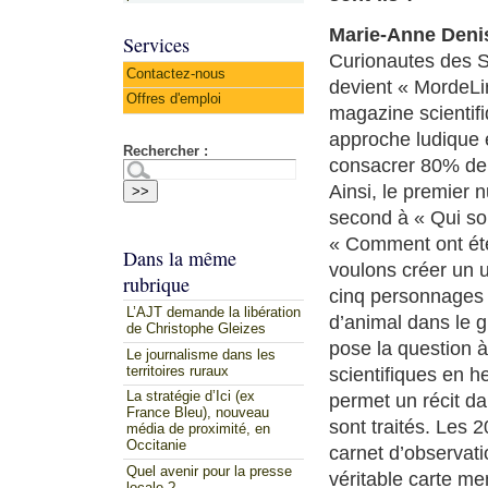
Marie-Anne Deni
Services
Curionautes des Sc
Contactez-nous
devient « MordeLi
Offres d'emploi
magazine scientif
approche ludique et
Rechercher :
consacrer 80% de l
Ainsi, le premier 
second à « Qui so
« Comment ont été
Dans la même
voulons créer un u
rubrique
cinq personnages 
L’AJT demande la libération
d’animal dans le g
de Christophe Gleizes
pose la question à
Le journalisme dans les
territoires ruraux
scientifiques en h
La stratégie d’Ici (ex
permet un récit da
France Bleu), nouveau
sont traités. Les 
média de proximité, en
Occitanie
carnet d’observati
Quel avenir pour la presse
véritable carte m
locale ?