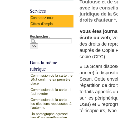
Toulouse et de s
avec les conseils
Services
juridique de la S
Contactez-nous
droits d’auteur *.
Offres d'emploi
Vous êtes journa
Rechercher :
écrite ou web
, v
des droits de repr
auprès de Copie Fr
copie (CFC).
Dans la même
« La Scam dispose
rubrique
année) à dispositi
Commission de la carte : le
Scam. Cette envel
SNJ confirme sa première
place
répartition de dro
Commission de la carte : il
forfaits appelés « 
faut revoter
sur les périphériq
Commission de la carte :
USB) et « reprogra
les élections repoussées à
l’automne
télécopieurs, type
Un photographe agressé
lors d’une manifestation