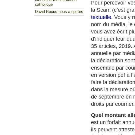
Pour percevoir vos
catholique
la Scam (c’est grat
David Bécus nous a quittés
textuelle
. Vous y r
nom du média, le ou
vous avez écrit pl
d’indiquer leur qu
35 articles, 2019. A
annuelle par média
la déclaration son
ensemble par cour
en version pdf à l’
faire la déclaratio
dans la mesure où
de septembre en r
droits par courrier.
Quel montant all
est un forfait annu
ils peuvent attest