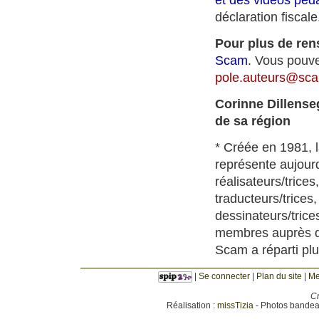
déclaration fiscale
Pour plus de re
Scam
. Vous pouve
pole.auteurs
@
sca
Corinne Dillense
de sa région
* Créée en 1981, l
représente aujourd
réalisateurs/trices
traducteurs/trices
dessinateurs/trices
membres auprès des
Scam a réparti plu
|
Se connecter
|
Plan du site
|
Me
Cr
Réalisation :
missTizia
- Photos bandeau