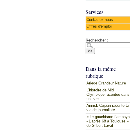
Services
Contactez-nous
Offres d'emploi
Rechercher :
Dans la même
rubrique
Ariège Grandeur Nature
L’histoire de Midi
Olympique racontée dans
un livre
Annick Cojean raconte U
vie de journaliste
« Le gauchisme flamboya
- L’après 68 à Toulouse »
de Gilbert Laval