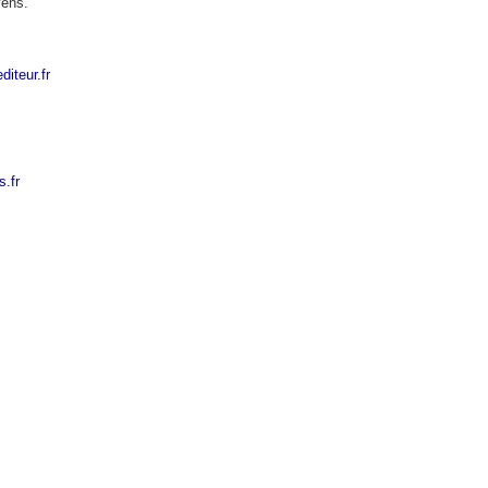
yens.
diteur.fr
.fr