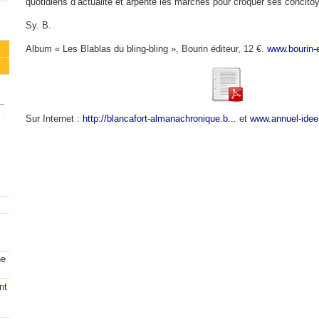
quotidiens d’actualité et arpente les marchés pour croquer ses concito
Sy. B.
Album « Les Blablas du bling-bling », Bourin éditeur, 12 €.
www.bourin-e
Sur Internet :
http://blancafort-almanachronique.b...
et
www.annuel-idees
ne
nt