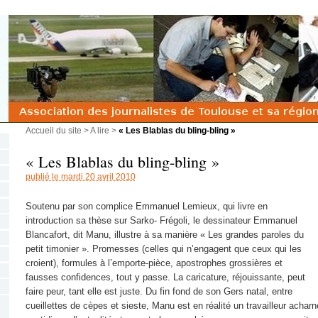
Accueil du site
>
A lire
>
« Les Blablas du bling-bling »
« Les Blablas du bling-bling »
publié le mardi 20 avril 2010
Soutenu par son complice Emmanuel Lemieux, qui livre en
introduction sa thèse sur Sarko- Frégoli, le dessinateur Emmanuel
Blancafort, dit Manu, illustre à sa manière « Les grandes paroles du
petit timonier ». Promesses (celles qui n’engagent que ceux qui les
croient), formules à l’emporte-pièce, apostrophes grossières et
fausses confidences, tout y passe. La caricature, réjouissante, peut
faire peur, tant elle est juste. Du fin fond de son Gers natal, entre
cueillettes de cèpes et sieste, Manu est en réalité un travailleur acharné