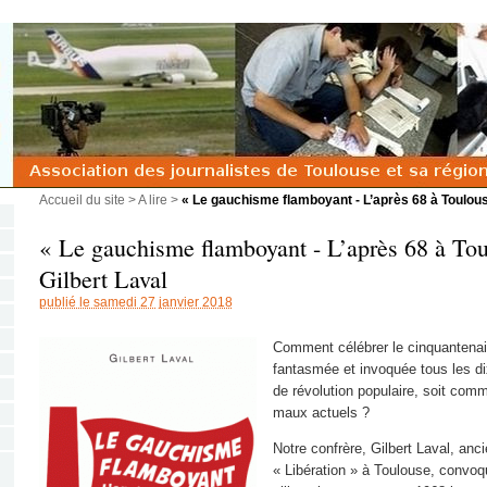
Accueil du site
>
A lire
>
« Le gauchisme flamboyant - L’après 68 à Toulouse 
« Le gauchisme flamboyant - L’après 68 à Tou
Gilbert Laval
publié le samedi 27 janvier 2018
Comment célébrer le cinquantenair
fantasmée et invoquée tous les d
de révolution populaire, soit com
maux actuels ?
Notre confrère, Gilbert Laval, anc
« Libération » à Toulouse, convoqu