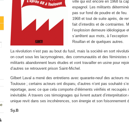
ville qui est encore en 1968 la capi
espagnol. Les militants déterminé
pas sur fond de poudre et de feu. 
1968 et tout de suite après, de r
fait d’interdits et de contraintes. 
l’explosion demeure idéologique e
s’arrêtent aux mots, à l’exceptio
Rouillan et de quelques autres.
La révolution n’est pas au bout du fusil, mais la société en sort révoluti
on court sous les lacrymogènes, des communautés et des féministes ré
militants abandonnent leurs études et vont travailler en usine pour rejoi
d’autres se retrouvent prison Saint-Michel.
Gilbert Laval a mené des entretiens avec quarante-neuf des acteurs ma
Toulouse ; certains acteurs ont disparu, d’autres n’ont pas souhaité s’e
reportage, avec ce que cela comporte d’éléments vérifiés et recoupés m
inévitable. A travers ces témoignages qui livrent autant d’interprétatio
unique revit dans ses incohérences, son énergie et son foisonnement 
ne
Sy.B
à