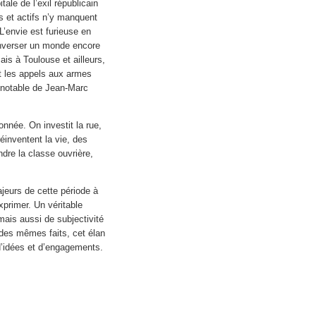
tale de l’exil républicain
s et actifs n’y manquent
L’envie est furieuse en
enverser un monde encore
Mais à Toulouse et ailleurs,
t les appels aux armes
n notable de Jean-Marc
onnée. On investit la rue,
inventent la vie, des
ndre la classe ouvrière,
jeurs de cette période à
xprimer. Un véritable
ais aussi de subjectivité
n des mêmes faits, cet élan
d’idées et d’engagements.