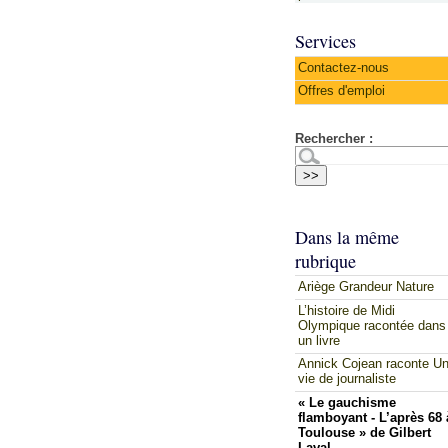
Services
Contactez-nous
Offres d'emploi
Rechercher :
Dans la même
rubrique
Ariège Grandeur Nature
L’histoire de Midi
Olympique racontée dans
un livre
Annick Cojean raconte U
vie de journaliste
« Le gauchisme
flamboyant - L’après 68 
Toulouse » de Gilbert
Laval