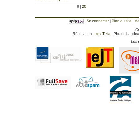
0
|
20
|
Se connecter
|
Plan du site
|
Me
Cr
Réalisation :
missTizia
- Photos bandeau
Les p