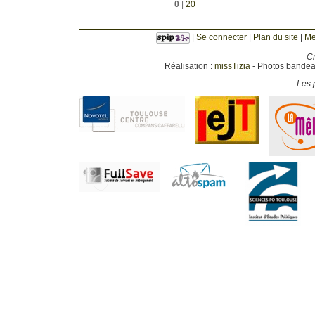
0
|
20
|
Se connecter
|
Plan du site
|
Me
Cr
Réalisation :
missTizia
- Photos bandeau
Les p