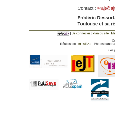
Contact :
ajt
@
aj
Frédéric Dessort,
Toulouse et sa r
|
Se connecter
|
Plan du site
|
Me
Cr
Réalisation :
missTizia
- Photos bandeau
Les p