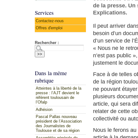
de la presse. Un 
Services
Explications.
Contactez-nous
Il peut arriver dan
Offres d'emploi
besoin d’un docume
d’un service de l’
Rechercher :
« Nous ne le retro
n’est pas public »
justement le docum
Dans la même
Face à de telles ob
rubrique
de la région toulo
ne pouvant étayer
Atteintes à la liberté de la
presse : l’AJT devient le
plusieurs document
référent toulousain de
l’Ofalp
article, qui sera 
Adhésion
relater de cette ob
Pascal Pallas nouveau
collectivité ou aut
président de l’Association
des Journalistes de
Nous le ferons au 
Toulouse et de sa région
article à la deman
Assemblée générale de