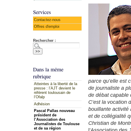
Services
Contactez-nous
Offres d'emploi
Rechercher :
Dans la même
rubrique
parce qu’elle est 
Atteintes à la liberté de la
de journaliste a p
presse : l’AJT devient le
référent toulousain de
de débat capable d
l’Ofalp
C’est la vocation 
Adhésion
bouillante activit
Pascal Pallas nouveau
et de collégialit
président de
l’Association des
Christian de Mon
Journalistes de Toulouse
et de sa région
l’Association des 