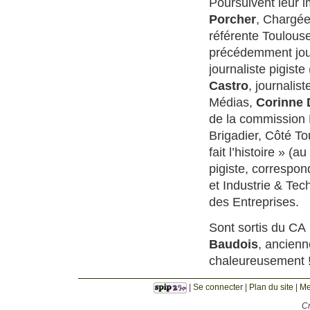
Poursuivent leur i
Porcher
, Chargée
référente Toulouse
précédemment jour
journaliste pigist
Castro
, journalis
Médias,
Corinne 
de la commission 
Brigadier, Côté To
fait l’histoire » (
pigiste, correspon
et Industrie & Tec
des Entreprises.
Sont sortis du CA
Baudois
, ancienn
chaleureusement 
|
Se connecter
|
Plan du site
|
Me
Cr